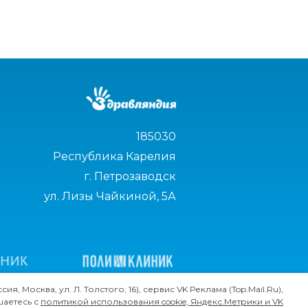
185030
Республика Карелия
г. Петрозаводск
ул. Лизы Чайкиной, 5А
Москва, ул. Л. Толстого, 16), сервис VK Реклама (Top.Mail.Ru),
шаетесь с
политикой использования cookie, Яндекс.Метрики и VK