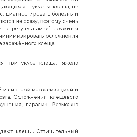
дающихся с укусом клеща, не
с, диагностировать болезнь и
тся не сразу, поэтому очень
 по результатам обнаружится
т минимизировать осложнения
а заражённого клеща.
ся при укусе клеща, тяжело
й и сильной интоксикацией и
мозга. Осложнения клещевого
рушения, паралич. Возможна
едают клещи. Отличительный