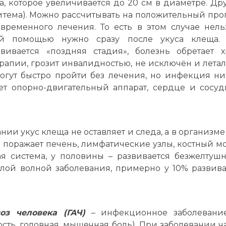
са, которое увеличивается до 20 см в диаметре. Др
итема). Можно рассчитывать на положительный прог
временного лечения. То есть в этом случае нел
ой помощью нужно сразу после укуса клеща. 
ивается «поздняя стадия», болезнь обретает 
рапии, грозит инвалидностью, не исключён и лета
огут быстро пройти без лечения, но инфекция ник
т опорно-двигательный аппарат, сердце и сосуды
ании укус клеща не оставляет и следа, а в организ
поражает печень, лимфатические узлы, костный мозг
ая система, у половины – развивается безжелтушн
елой волной заболевания, примерно у 10% развива
оз человека (ГАЧ)
– инфекционное заболевание
ость, головная, мышечная боль). При заболевании ч