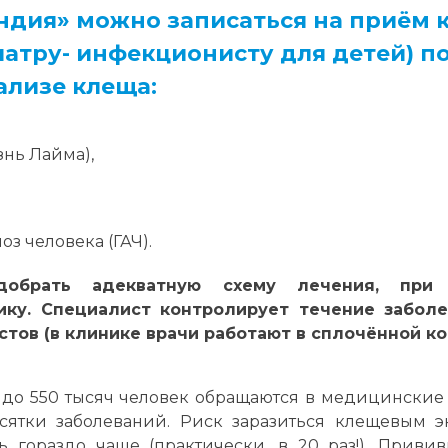
яндия» можно
записаться на приём к
иатру- инфекционисту для детей) п
ализе клеща:
нь Лайма),
з человека (ГАЧ).
обрать адекватную схему лечения, при 
ку. Специалист контролирует течение заболе
стов (в клинике врачи работают в сплочённой ко
 до 550 тысяч человек обращаются в медицинские
сятки заболеваний. Риск заразиться клещевым э
ь гораздо чаще (практически, в 20 раз!). Приви