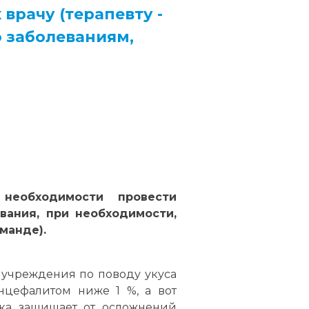
 врачу
(терапевту -
о заболеваниям,
необходимости провести
вания, при необходимости,
манде).
 учреждения по поводу укуса
нцефалитом ниже 1 %, а вот
вка защищает от осложнений