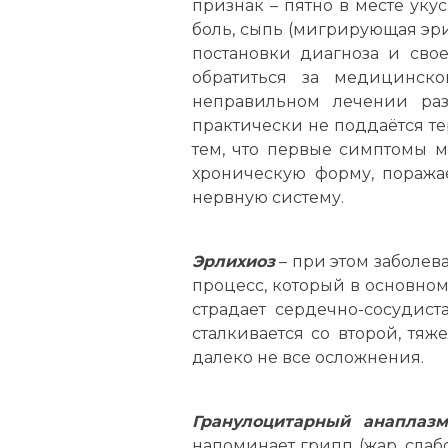
признак – пятно в месте уку
боль, сыпь (мигрирующая эр
постановки диагноза и свое
обратиться за медицинск
неправильном лечении разв
практически не поддаётся те
тем, что первые симптомы м
хроническую форму, поражае
нервную систему.
Эрлихиоз
– при этом заболев
процесс, который в основном 
страдает сердечно-сосудист
сталкивается со второй, тяж
далеко не все осложнения.
Гранулоцитарный анаплазм
напоминает грипп (жар, слаб