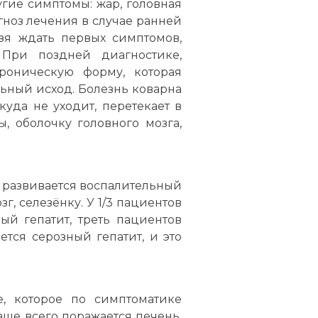
угие симптомы: жар, головная
ноз лечения в случае ранней
ьзя ждать первых симптомов,
При поздней диагностике,
хроническую форму, которая
льный исход. Болезнь коварна
уда не уходит, перетекает в
, оболочку головного мозга,
ме развивается воспалительный
, селезёнку. У 1/3 пациентов
ый гепатит, треть пациентов
ется серозный гепатит, и это
, которое по симптоматике
аще всего поражается печень,