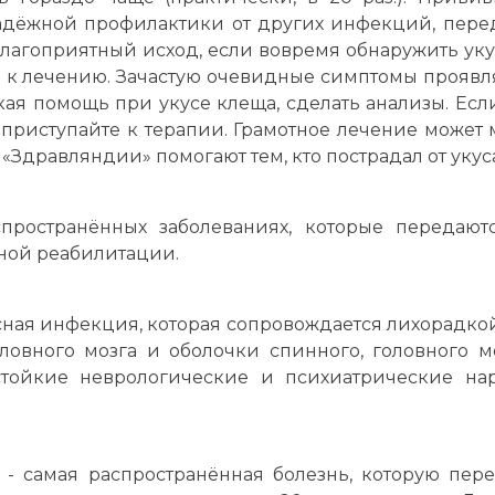
адёжной профилактики от других инфекций, пере
лагоприятный исход, если вовремя обнаружить уку
 к лечению. Зачастую очевидные симптомы проявляю
ая помощь при укусе клеща, сделать анализы. Если
приступайте к терапии. Грамотное лечение може
«Здравляндии» помогают тем, кто пострадал от укус
ространённых заболеваниях, которые передают
ьной реабилитации.
сная инфекция, которая сопровождается лихорадко
ловного мозга и оболочки спинного, головного 
тойкие неврологические и психиатрические на
- самая распространённая болезнь, которую пер