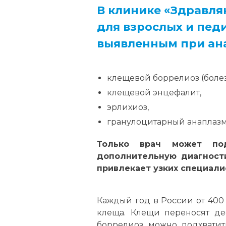
В клинике «Здравл
для взрослых и пед
выявленным при ан
клещевой боррелиоз (болез
клещевой энцефалит,
эрлихиоз,
гранулоцитарный анаплазмо
Только врач может под
дополнительную диагности
привлекает узких специали
Каждый год в России от 400
клеща. Клещи переносят де
боррелиоз можно подхватит