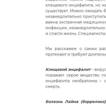
клещевого энцефалита, но н
существует. Можно ожидать б
незамедлительно приступить
важна экстренная медицинск
инфекция, незамедлительно 
и спасти жизнь. Специалисты 
Мы расскажем о самых расп
протекают и требуют длител
Клещевой энцефалит
– виру
поражает серое вещество го
энцефалита необратимы – с
смерть.
Болезнь Лайма (боррелиоз)